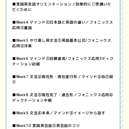
■実践英会話オリエンテーション／効果的にご受講いた
だくために
■Week4 マインド①日本語と英語の違い／フォニックス
応用①童謡
■Week5 やり直し英文法①英語基本公式/フォニックス
応用②洋楽
■Week6 マインド①目標達成/フォニックス応用3ディク
テーション初級
■Week7 文法②現在形・現在進行形／マインド②自己紹
介
■Week8 文法③現在完了・過去形／フォニックス応用④
ディクテーション中級
■Week9 文法④未来／マインド③イメージから話す
■Week10 実践英会話①英会話のコツ