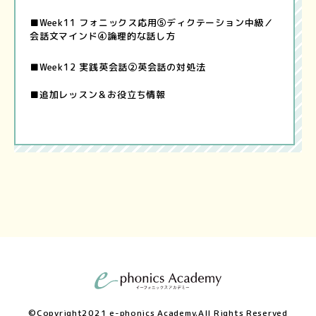
■Week11 フォニックス応用⑤ディクテーション中級／
会話文マインド④論理的な話し方
■Week12 実践英会話②英会話の対処法
■追加レッスン＆お役立ち情報
©Copyright2021 e-phonics Academy.All Rights Reserved